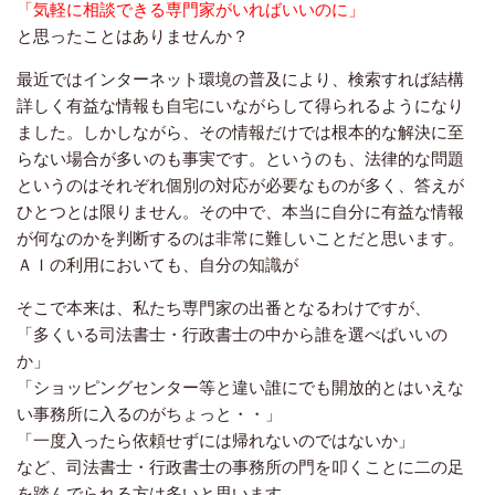
「気軽に相談できる専門家がいればいいのに」
と思ったことはありませんか？
最近ではインターネット環境の普及により、検索すれば結構
詳しく有益な情報も自宅にいながらして得られるようになり
ました。しかしながら、その情報だけでは根本的な解決に至
らない場合が多いのも事実です。というのも、法律的な問題
というのはそれぞれ個別の対応が必要なものが多く、答えが
ひとつとは限りません。その中で、本当に自分に有益な情報
が何なのかを判断するのは非常に難しいことだと思います。
ＡＩの利用においても、自分の知識が
そこで本来は、私たち専門家の出番となるわけですが、
「多くいる司法書士・行政書士の中から誰を選べばいいの
か」
「ショッピングセンター等と違い誰にでも開放的とはいえな
い事務所に入るのがちょっと・・」
「一度入ったら依頼せずには帰れないのではないか」
など、司法書士・行政書士の事務所の門を叩くことに二の足
を踏んでられる方は多いと思います。