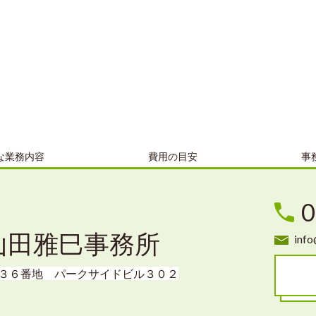
な業務内容
費用の目安
事
0
山田雅巳事務所
inf
３６番地 パークサイドビル３０２