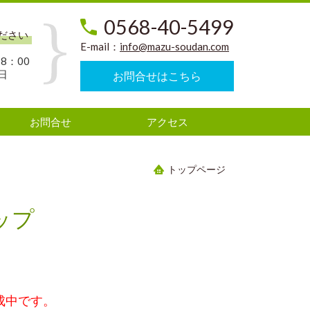
0568-40-5499
ださい
E-mail：
info@mazu-soudan.com
8：00
日
お問合せはこちら
お問合せ
アクセス
トップページ
ップ
成中です。