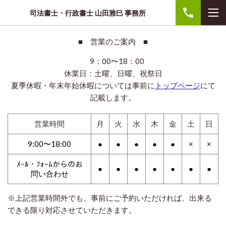
司法書士・行政書士 山田雅巳 事務所
■
営業のご案内
■
9：00〜18：00
休業日：土曜、日曜、祝祭日
夏季休暇・年末年始休暇については事前に
トップページ
にて
記載します。
営業時間
月
火
水
木
金
土
日
9:00〜18:00
●
●
●
●
●
×
×
ﾒｰﾙ・ﾌｫｰﾑからのお
●
●
●
●
●
●
●
問い合わせ
※上記営業時間外でも、事前にご予約いただければ、出来る
できる限り対応させていただきます。