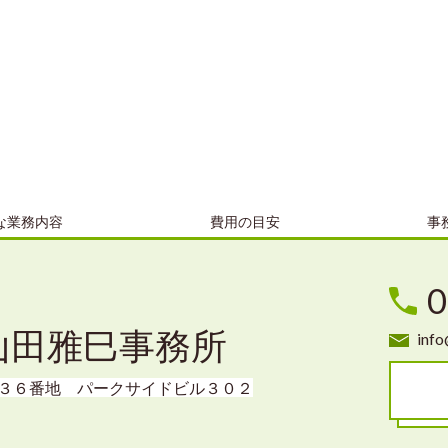
な業務内容
費用の目安
事
0
山田雅巳事務所
inf
３６番地 パークサイドビル３０２