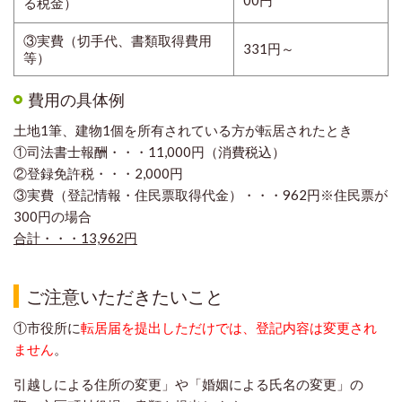
る税金）
③実費（切手代、書類取得費用
331円～
等）
費用の具体例
土地1筆、建物1個を所有されている方が転居されたとき
①司法書士報酬・・・11,000円（消費税込）
②登録免許税・・・2,000円
③実費（登記情報・住民票取得代金）・・・962円※住民票が
300円の場合
合計・・・
13,962
円
ご注意いただきたいこと
①市役所に
転居届を提出しただけでは、登記内容は変更され
ません
。
引越しによる住所の変更」や「婚姻による氏名の変更」の