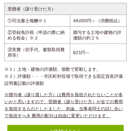
受贈者（譲り受けた方）
①司法書士報酬※１
44,000円～（消費税込）
②登録免許税（申請の際に納
贈与する土地や建物の評
める税金）※２
価額の約２％
③実費（切手代、書類取得費
82
1円～
用等）
※１）土地・建物の評価額、個数で変動します。
※２）評価額・・・市区町村役場で取得できる固定資産評価
証明書記載の評価額
※贈与者（譲り渡した方）は費用を負担されたないことが多
いかと思いますので、受贈者（譲り受けた方）が全ての費用
を負担するものとしたました。勿論、当事者同士の話し合い
で負担すべき 費用の配分は自由に変更いただけます。