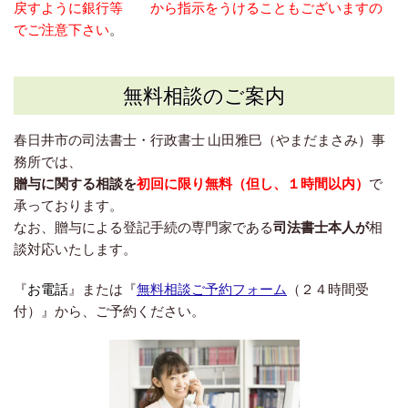
戻すように銀行等
から指示をうけることもございますの
でご注意下さい
。
無料相談のご案内
春日井市の司法書士・行政書士 山田雅巳（やまだまさみ）事
務所
では、
贈与に関する相談を
初回に限り無料（但し、１時間以内）
で
承っております
。
なお、贈与による登記手続の専門家である
司法書士本人が
相
談対応いたします。
『
お電話
』または『
無料相談ご予約フォーム
（２４時間受
付）』から、
ご予約ください。