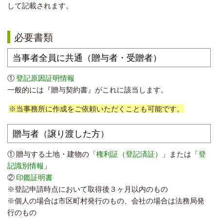
して記載されます。
必要書類
当事者全員に共通（贈与者・受贈者）
①
登記原因証明情報
一般的には『贈与契約書』がこれに該当します。
※当事務所に作成をご依頼いただくことも可能です。
贈与者（譲り渡した方）
① 贈与する土地・建物の「
権利証（登記済証）
」または「
登
記識別情報
」
②
印鑑証明書
※登記申請時点において取得後３ヶ月以内のもの
※個人の場合は市区町村発行のもの、会社の場合は法務局発
行のもの