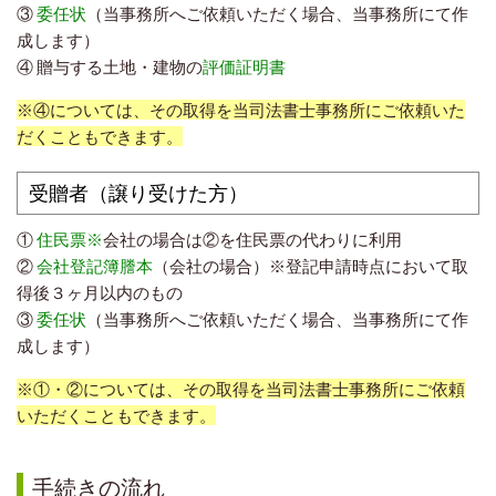
③
委任状
（当事務所へご依頼いただく場合、当事務所にて作
成します）
④ 贈与する土地・建物の
評価証明書
※④については、その取得を当司法書士事務所にご依頼いた
だくこともできます。
受贈者（譲り受けた方）
①
住民票※
会社の場合は②を住民票の代わりに利用
②
会社登記簿謄本
（会社の場合）※登記申請時点において取
得後３ヶ月以内のもの
③
委任状
（当事務所へご依頼いただく場合、当事務所にて作
成します）
※①・②については、その取得を当司法書士事務所にご依頼
いただくこともできます。
手続きの流れ