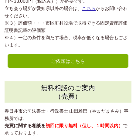
円〜33,000円（税込み））が必要です。
立ち会う場所が愛知県以外の場合は、
こちら
からお問い合わ
せください。
※３）評価額・・・市区町村役場で取得できる固定資産評価
証明書記載の評価額
※４）一定の条件を満たす場合、税率が低くなる場合もござ
います。
ご依頼はこちら
無料相談のご案内
（売買）
春日井市の司法書士・行政書士 山田雅巳（やまだまさみ）事
務所
では、
売買に関する相談を
初回に限り無料（但し、１時間以内）
で
承っております
。