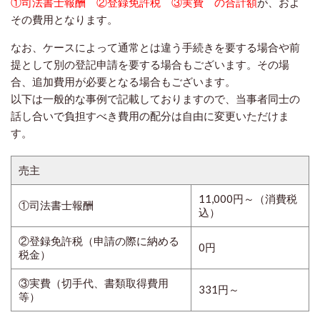
①司法書士報酬 ②登録免許税 ③実費 の合計額
が、およ
その費用となります。
なお、ケースによって通常とは違う手続きを要する場合や前
提として別の登記申請を要する場合もございます。その場
合、追加費用が必要となる場合もございます。
以下は一般的な事例で記載しておりますので、当事者同士の
話し合いで負担すべき費用の配分は自由に変更いただけま
す。
売主
11,000円～（消費税
①司法書士報酬
込）
②登録免許税（申請の際に納める
0円
税金）
③実費（切手代、書類取得費用
331円～
等）