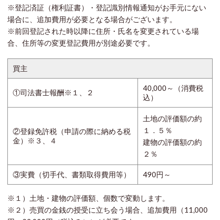
※登記済証（権利証書）・登記識別情報通知がお手元にない
場合に、追加費用が必要となる場合がございます。
※前回登記された時以降に住所・氏名を変更されている場
合、住所等の変更登記費用が別途必要です。
買主
40,000～（消費税
①司法書士報酬※１、２
込）
土地の評価額の約
１．５％
②登録免許税（申請の際に納める税
金）※３、４
建物の評価額の約
２％
③実費（切手代、書類取得費用等）
490円～
※１）土地・建物の評価額、個数で変動します。
※２）売買の金銭の授受に立ち会う場合、追加費用（11,000